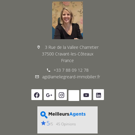
3 Rue de la Vallee Charretier
37500 Cravant-les-Côteaux
France
+33 7 88 09 12 78
agi@ameliegreard-immobilier.fr
5
/5
45 Opinions