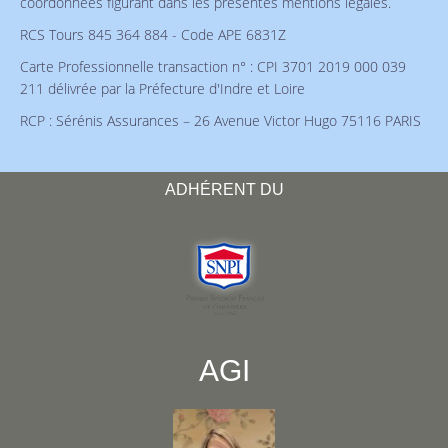
coordonnées figurant dans les présentes mentions légales.
RCS Tours 845 364 884 - Code APE 6831Z
Carte Professionnelle transaction n° : CPI 3701 2019 000 039
211 délivrée par la Préfecture d'Indre et Loire
RCP : Sérénis Assurances – 26 Avenue Victor Hugo 75116 PARIS
ADHÉRENT DU
AGI