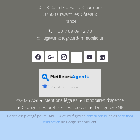
3 Rue de la Vallee Charretier
37500 Cravant-les-Côteaux
France
+33 7 88 09 12 78
agi@ameliegreard-immobilier.fr
5
/5
45 Opinions
©2026 AGI
Mentions légales
Honoraires d'agence
Changer ses préférences cookies
Design by
SNPI
Ce site est protégé par reCAPTCHA et les règles de
confidentialité
et les
conditions
d'utilisation
de Google s'appliquent.