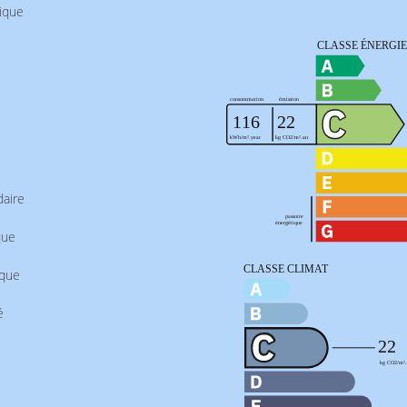
rique
aire
que
ique
é