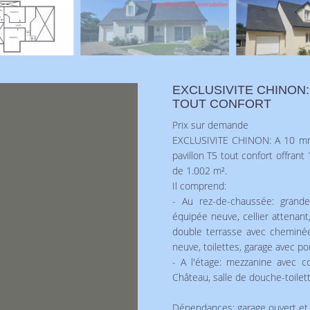
EXCLUSIVITE CHINON:
TOUT CONFORT
Prix sur demande
EXCLUSIVITE CHINON: A 10 mn d
pavillon T5 tout confort offran
de 1.002 m².
Il comprend:
- Au rez-de-chaussée: grand
équipée neuve, cellier attenan
double terrasse avec cheminée
neuve, toilettes, garage avec p
- A l'étage: mezzanine avec 
Château, salle de douche-toilet
Dépendances: garage ouvert et a