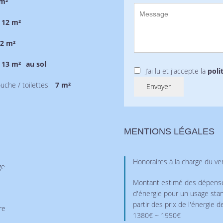
 m²
12 m²
2 m²
13 m²
au sol
J’ai lu et j'accepte la
poli
ouche / toilettes
7 m²
Envoyer
MENTIONS LÉGALES
Honoraires à la charge du v
ge
Montant estimé des dépense
d'énergie pour un usage stan
partir des prix de l'énergie d
re
1380€ ~ 1950€