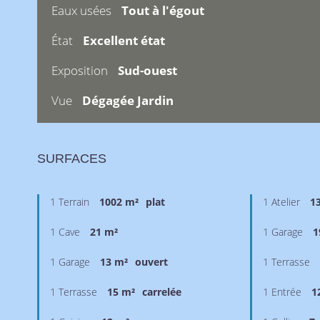
Eaux usées
Tout à l'égout
État
Excellent état
Exposition
Sud-ouest
Vue
Dégagée Jardin
SURFACES
1 Terrain
1002 m²
plat
1 Atelier
1
1 Cave
21 m²
1 Garage
1
1 Garage
13 m²
ouvert
1 Terrasse
1 Terrasse
15 m²
carrelée
1 Entrée
1