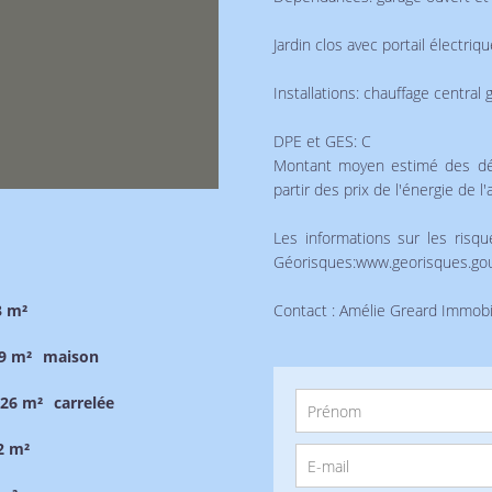
Jardin clos avec portail électriqu
Installations: chauffage central g
DPE et GES: C
Montant moyen estimé des dép
partir des prix de l'énergie de 
Les informations sur les risq
Géorisques:www.georisques.gou
3 m²
Contact : Amélie Greard Immobil
9 m²
maison
26 m²
carrelée
2 m²