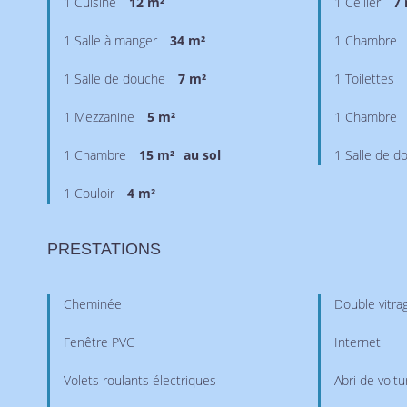
1 Cuisine
12 m²
1 Cellier
7
1 Salle à manger
34 m²
1 Chambre
1 Salle de douche
7 m²
1 Toilettes
1 Mezzanine
5 m²
1 Chambre
1 Chambre
15 m²
au sol
1 Salle de d
1 Couloir
4 m²
PRESTATIONS
Cheminée
Double vitra
Fenêtre PVC
Internet
Volets roulants électriques
Abri de voitu