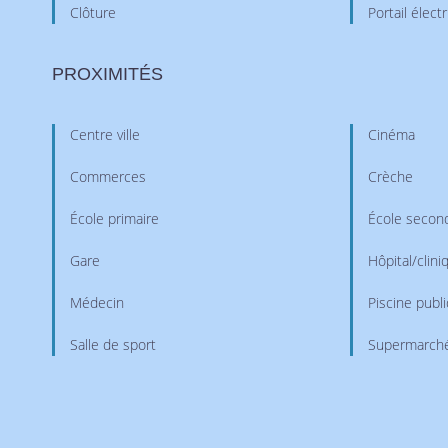
Clôture
Portail élect
PROXIMITÉS
Centre ville
Cinéma
Commerces
Crèche
École primaire
École second
Gare
Hôpital/clini
Médecin
Piscine publ
Salle de sport
Supermarch